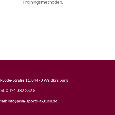
Trainingsmethoden.
l-Lode-Straße 11, 84478 Waldkraiburg
il: 0 174 382 232 5
ail:
info@asia-sports-akguen.de