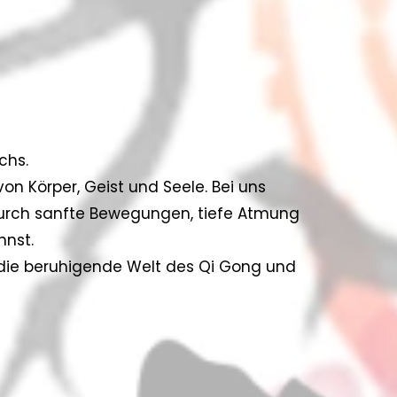
chs.
n Körper, Geist und Seele. Bei uns
du durch sanfte Bewegungen, tiefe Atmung
nnst.
die beruhigende Welt des Qi Gong und